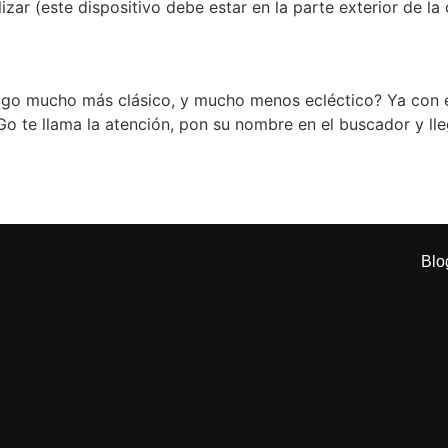
izar (este dispositivo debe estar en la parte exterior de la
algo mucho más clásico, y mucho menos ecléctico? Ya con e
Go te llama la atención, pon su nombre en el buscador y ll
Blo