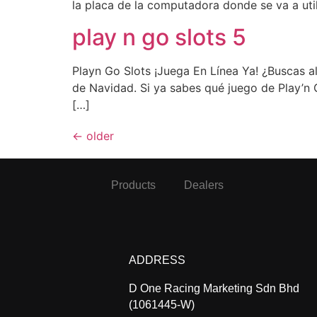
la placa de la computadora donde se va a util
play n go slots 5
Playn Go Slots ¡Juega En Línea Ya! ¿Buscas 
de Navidad. Si ya sabes qué juego de Play’n 
[…]
←
older
Products
Dealers
ADDRESS
D One Racing Marketing Sdn Bhd
(1061445-W)