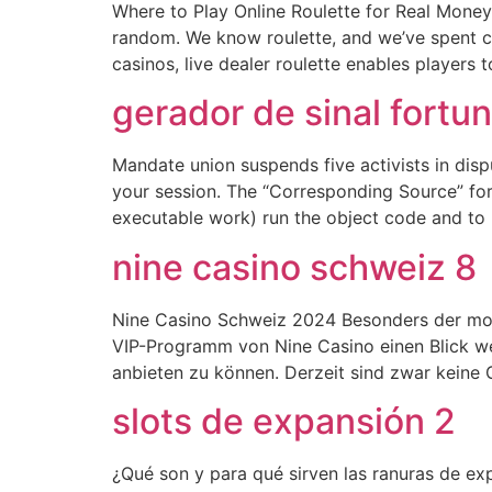
Where to Play Online Roulette for Real Money
random. We know roulette, and we’ve spent co
casinos, live dealer roulette enables players t
gerador de sinal fortun
Mandate union suspends five activists in dis
your session. The “Corresponding Source” for
executable work) run the object code and to
nine casino schweiz 8
Nine Casino Schweiz 2024 Besonders der monat
VIP-Programm von Nine Casino einen Blick wer
anbieten zu können. Derzeit sind zwar keine 
slots de expansión 2
¿Qué son y para qué sirven las ranuras de exp