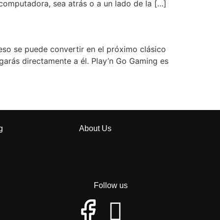
 computadora, sea atrás o a un lado de la […]
so se puede convertir en el próximo clásico
egarás directamente a él. Play’n Go Gaming es
g
About Us
Follow us